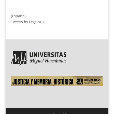
(Español)
Tweets by Legishca