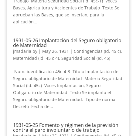
Trabajo Materia Seguridad Social (Id. 45c-1) Voces
Bases, Agricultura y Accidentes de Trabajo Texto Se
aprueban las Bases, que se insertan, para la
aplicación...
1931-05-26 Implantación del Seguro obligatorio
de Maternidad
jmadaria
by
|
May 26, 1931
|
Contingencias (Id. 45 c)
,
Maternidad (Id. 45 c 4)
,
Seguridad Social (Id. 45)
Num. identificación 45c-4-3 Título Implantación del
Seguro obligatorio de Maternidad Materia Seguridad
Social (Id. 45c) Voces Implantación, Seguro
Obligatorio de Maternidad Texto Se implanta el
Seguro obligatorio de Maternidad. Tipo de norma
Decreto Fecha de...
1931-05-25 Fomento y régimen de la previsión
contra el paro involuntario de trabajo
jmadaria
by
|
May 25, 1931
|
Contingencias (Id. 45 c)
,