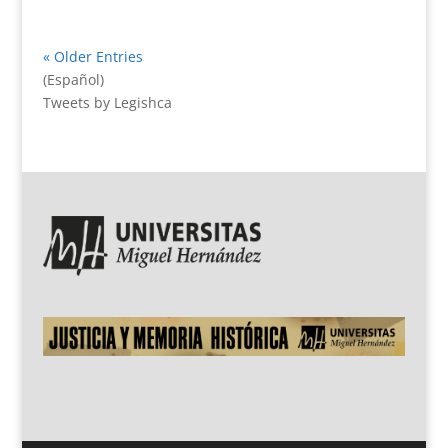
« Older Entries
(Español)
Tweets by Legishca