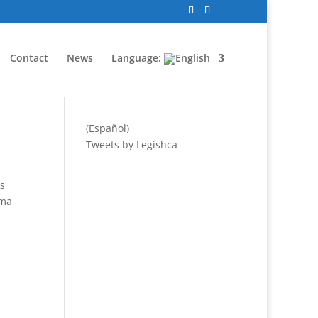
Contact
News
Language:
(Español)
Tweets by Legishca
es
rma