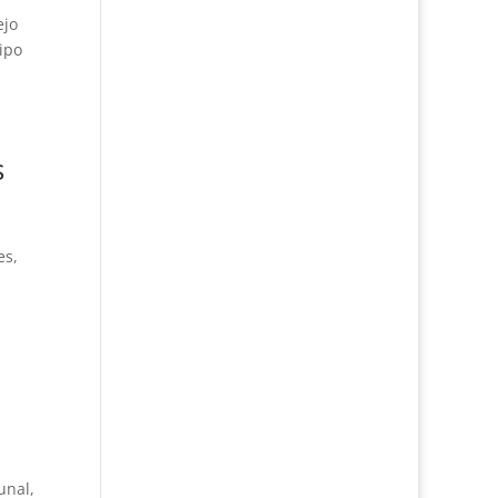
ejo
Tipo
s
es,
unal,