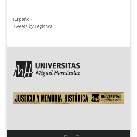
(Español)
Tweets by Legishca