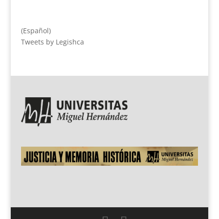
(Español)
Tweets by Legishca