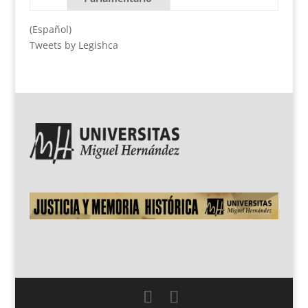
(Español)
Tweets by Legishca