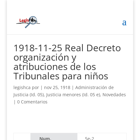
1918-11-25 Real Decreto
organización y
atribuciones de los
Tribunales para niños
legishca
por
|
nov 25, 1918
|
Administración de
Justicia (Id. 05)
,
Justicia menores (Id. 05 e)
,
Novedades
|
0 Comentarios
Num.
5e-2